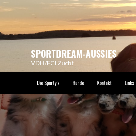
Skip
to
content
SPORTDREAM-AUSSIES
VDH/FCI Zucht
Die Sporty’s
Hunde
Kontakt
Links