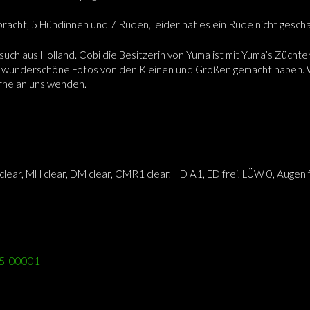
acht, 5 Hündinnen und 7 Rüden, leider hat es ein Rüde nicht gescha
uch aus Holland. Cobi die Besitzerin von Yuma ist mit Yuma’s Züch
de wunderschöne Fotos von den Kleinen und Großen gemacht haben.
erne an uns wenden.
clear, MH clear, DM clear, CMR1 clear, HD A1, ED frei, LÜW 0, Augen