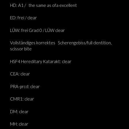
HD: A1 /
the same as ofa excellent
ED: frei / clear
LÜW: frei Grad 0 / LÜW clear
Vollständiges korrektes
Scherengebiss/full dentition,
scissor bite
HSF4 Hereditary Katarakt: clear
CEA: clear
PRA-prcd: clear
CMR1: clear
DM: clear
MH: clear