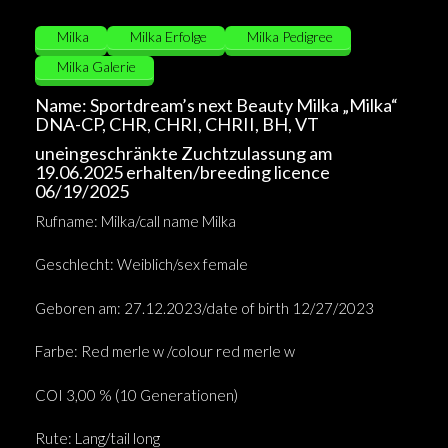
Milka
Milka Erfolge
Milka Pedigree
Milka Galerie
Name: Sportdream’s next Beauty Milka „Milka“
Milka Steckbrief
DNA-CP, CHR, CHRI, CHRII, BH, VT
uneingeschränkte Zuchtzulassung am
19.06.2025 erhalten/breeding licence
06/19/2025
Rufname: Milka/call name Milka
Geschlecht: Weiblich/sex female
Geboren am: 27.12.2023/date of birth 12/27/2023
Farbe: Red merle w /colour red merle w
COI 3,00 % (10 Generationen)
Rute: Lang/tail long