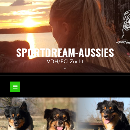
Skip
to
content
SPORTDREAM-AUSSIES
VDH/FCI Zucht