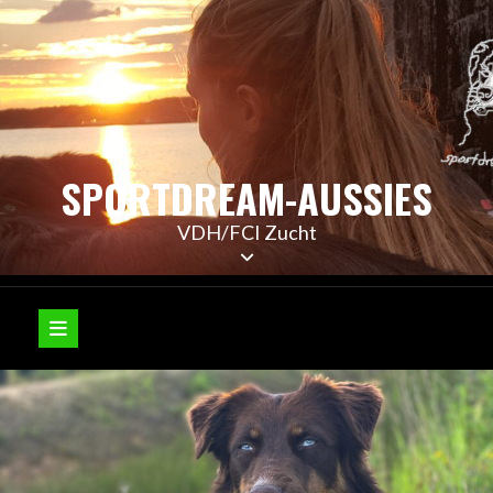
Skip
to
content
SPORTDREAM-AUSSIES
VDH/FCI Zucht